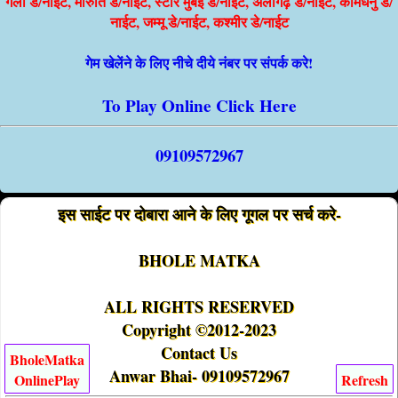
गली डे/नाईट, मारुति डे/नाईट, स्टार मुंबई डे/नाईट, अलीगढ़ डे/नाईट, कामधेनु डे/
नाईट, जम्मू डे/नाईट, कश्मीर डे/नाईट
गेम खेलेंने के लिए नीचे दीये नंबर पर संपर्क करे!
To Play Online Click Here
09109572967
इस साईट पर दोबारा आने के लिए गूगल पर सर्च करे-
BHOLE MATKA
ALL RIGHTS RESERVED
Copyright ©2012-2023
Contact Us
BholeMatka
Anwar Bhai- 09109572967
OnlinePlay
Refresh