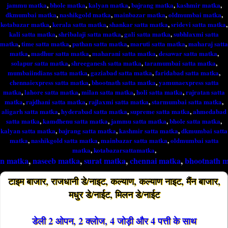
jammu matka
,
bhole matka
,
kalyan matka
,
bajrang matka
,
kashmir matka
,
dkmumbai matka
,
nashikgold matka
,
mainbazar matka
,
oldmumbai matka
,
kotabazar matka
,
kerala satta matka
,
shankar satta matka
,
sridevi satta matka
,
kali satta matka
,
shribalaji satta matka
,
gali satta matka
,
subhlaxmi satta
matka
,
time satta matka
,
pathan satta matka
,
maruti satta matka
,
maharaj satta
matka
,
madhur satta matka
,
maharani satta matka
,
desawar satta matka
,
solapur satta matka
,
shreeganesh satta matka
,
taramumbai satta matka
,
mumbaiindians satta matka
,
gaziabad satta matka
,
faridabad satta matka
,
chennaiexpress satta matka
,
bhootnath satta matka
,
yamunaexpress satta
matka
,
lahore satta matka
,
milan satta matka
,
holi satta matka
,
rajratan satta
matka
,
rajdhani satta matka
,
rajlaxmi satta matka
,
starmumbai satta matka
,
aligarh satta matka
,
hyderabad satta matka
,
supreme satta matka
,
ahmedabad
satta matka
,
kamdhenu satta matka
,
jammu satta matka
,
bhole satta matka
,
kalyan satta matka
,
bajrang satta matka
,
kashmir satta matka
,
dkmumbai satta
matka
,
nashikgold satta matka
,
mainbazar satta matka
,
oldmumbai satta
matka
,
kotabazarsattamatka
,
aseeb matka
,
surat matka
,
chennai matka
,
bhootnath matka
,
dpbo
टाइम बाजार, राजधानी डे/नाइट, कल्याण, कल्याण नाइट, मैंन बाजार,
मधुर डे/नाईट, मिलन डे/नाईट
डेली 2 ओपन, 2 क्लोज, 4 जोड़ी और 4 पत्ती के साथ