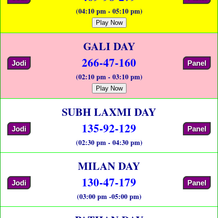
(04:10 pm - 05:10 pm)
Play Now
GALI DAY
266-47-160
Jodi
Panel
(02:10 pm - 03:10 pm)
Play Now
SUBH LAXMI DAY
135-92-129
Jodi
Panel
(02:30 pm - 04:30 pm)
MILAN DAY
130-47-179
Jodi
Panel
(03:00 pm -05:00 pm)