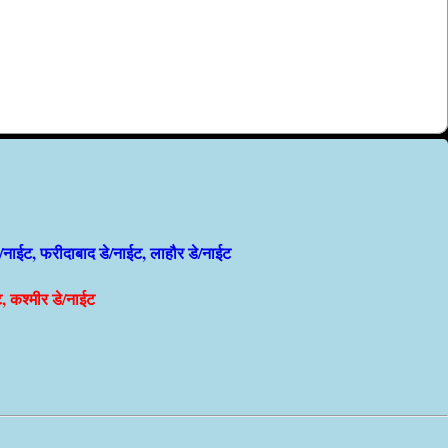
े/नाईट, फरीदाबाद डे/नाईट, लाहौर डे/नाईट
ट, कश्मीर डे/नाईट