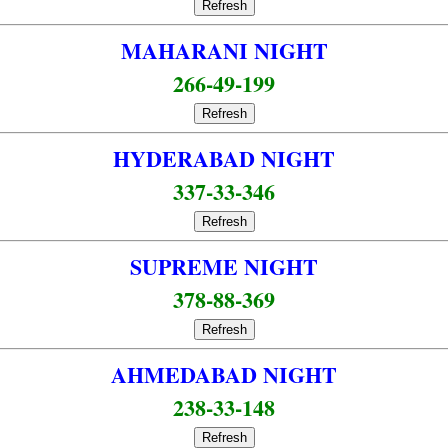
Refresh
MAHARANI NIGHT
266-49-199
Refresh
HYDERABAD NIGHT
337-33-346
Refresh
SUPREME NIGHT
378-88-369
Refresh
AHMEDABAD NIGHT
238-33-148
Refresh