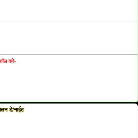
कॉल करे-
मिलन डे/नाईट