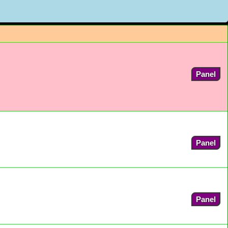
Panel
Panel
Panel