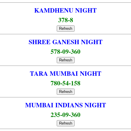
KAMDHENU NIGHT
378-8
Refresh
SHREE GANESH NIGHT
578-09-360
Refresh
TARA MUMBAI NIGHT
780-54-158
Refresh
MUMBAI INDIANS NIGHT
235-09-360
Refresh