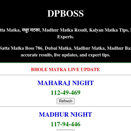
DPBOSS
tta Matka, मधुर मटका, Madhur Matka Result, Kalyan Matka Tips,
Experts.
, Satta Matka Boss 786, Dubai Matka, Madhur Matka, Madhur Baz
accurate results, live updates, and expert tips.
BHOLE MATKA LIVE UPDATE
MAHARAJ NIGHT
112-49-469
Refresh
MADHUR NIGHT
117-94-446