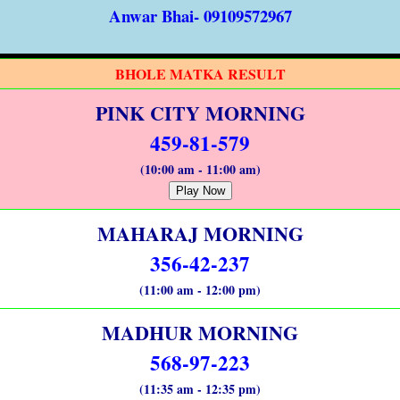
Anwar Bhai- 09109572967
BHOLE MATKA RESULT
PINK CITY MORNING
459-81-579
(10:00 am - 11:00 am)
Play Now
MAHARAJ MORNING
356-42-237
(11:00 am - 12:00 pm)
MADHUR MORNING
568-97-223
(11:35 am - 12:35 pm)