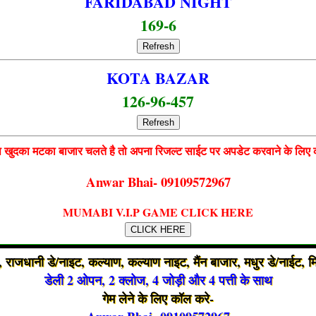
FARIDABAD NIGHT
169-6
Refresh
KOTA BAZAR
126-96-457
Refresh
खुदका मटका बाजार चलते है तो अपना रिजल्ट साईट पर अपडेट करवाने के लिए 
Anwar Bhai- 09109572967
MUMABI V.I.P GAME CLICK HERE
CLICK HERE
 राजधानी डे/नाइट, कल्याण, कल्याण नाइट, मैंन बाजार, मधुर डे/नाईट, 
डेली 2 ओपन, 2 क्लोज, 4 जोड़ी और 4 पत्ती के साथ
गेम लेने के लिए कॉल करे-