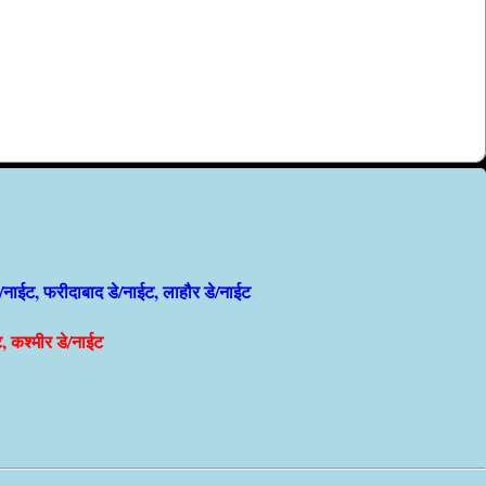
े/नाईट, फरीदाबाद डे/नाईट, लाहौर डे/नाईट
ट, कश्मीर डे/नाईट