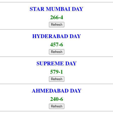
STAR MUMBAI DAY
266-4
Refresh
HYDERABAD DAY
457-6
Refresh
SUPREME DAY
579-1
Refresh
AHMEDABAD DAY
240-6
Refresh