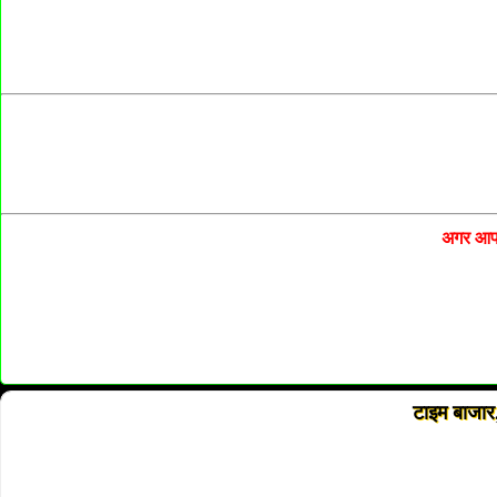
अगर आप 
टाइम बाजार,