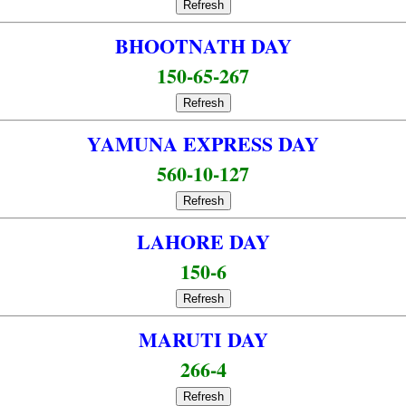
Refresh
BHOOTNATH DAY
150-65-267
Refresh
YAMUNA EXPRESS DAY
560-10-127
Refresh
LAHORE DAY
150-6
Refresh
MARUTI DAY
266-4
Refresh