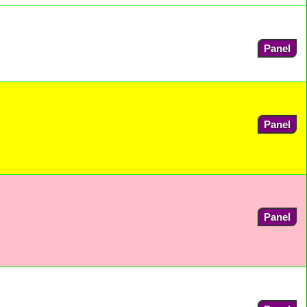
Panel
Panel
Panel