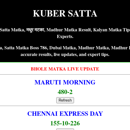
KUBER SATTA
Satta Matka, मधुर मटका, Madhur Matka Result, Kalyan Matka Ti
Experts.
tka, Satta Matka Boss 786, Dubai Matka, Madhur Matka, Madhur B
accurate results, live updates, and expert tips.
BHOLE MATKA LIVE UPDATE
MARUTI MORNING
480-2
Refresh
CHENNAI EXPRESS DAY
155-10-226